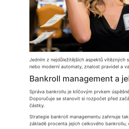
Jedním z nejdůležitějších aspektů vítězných st
nebo moderní automaty, znalost pravidel a v
Bankroll management a j
Správa bankrollu je klíčovým prvkem úspěšnéh
Doporučuje se stanovit si rozpočet před začát
částky.
Strategie bankroll managementu zahrnuje tak
základě procenta jejich celkového bankrollu