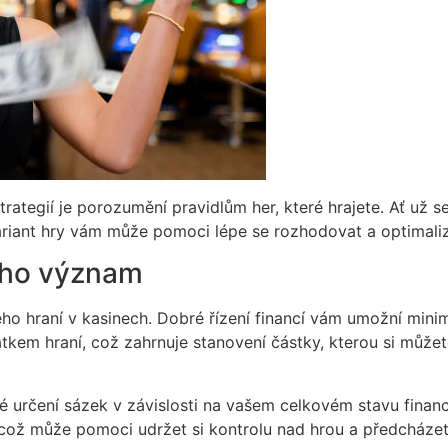
rategií je porozumění pravidlům her, které hrajete. Ať už se
ariant hry vám může pomoci lépe se rozhodovat a optimali
eho význam
o hraní v kasinech. Dobré řízení financí vám umožní minim
kem hraní, což zahrnuje stanovení částky, kterou si můžete
é určení sázek v závislosti na vašem celkovém stavu finan
, což může pomoci udržet si kontrolu nad hrou a předcháze