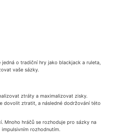
 jedná o tradiční hry jako blackjack a ruleta,
zovat vaše sázky.
alizovat ztráty a maximalizovat zisky.
 dovolit ztratit, a následné dodržování této
cí. Mnoho hráčů se rozhoduje pro sázky na
t impulsivním rozhodnutím.