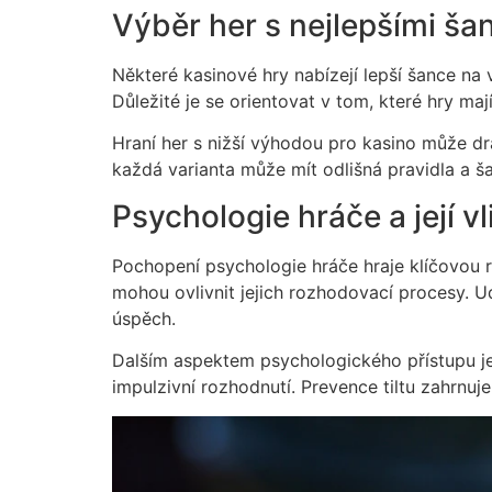
Výběr her s nejlepšími ša
Některé kasinové hry nabízejí lepší šance na 
Důležité je se orientovat v tom, které hry ma
Hraní her s nižší výhodou pro kasino může dr
každá varianta může mít odlišná pravidla a š
Psychologie hráče a její v
Pochopení psychologie hráče hraje klíčovou r
mohou ovlivnit jejich rozhodovací procesy. Ud
úspěch.
Dalším aspektem psychologického přístupu je 
impulzivní rozhodnutí. Prevence tiltu zahrnu