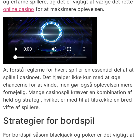
og erfarne spillere, og det er vigtigt at vælge det rette
online casino
for at maksimere oplevelsen.
At forstå reglerne for hvert spil er en essentiel del af at
spille i casinoet. Det hjælper ikke kun med at øge
chancerne for at vinde, men gør også oplevelsen mere
fornøjelig. Mange casinospil kræver en kombination af
held og strategi, hvilket er med til at tiltrække en bred
vifte af spillere.
Strategier for bordspil
For bordspil såsom blackjack og poker er det vigtigt at