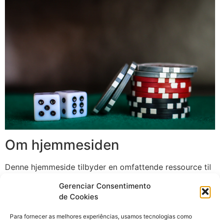
Om hjemmesiden
Denne hjemmeside tilbyder en omfattende ressource til
alle, der ønsker at udforske verden af casinospil. Her
Gerenciar Consentimento
kan brugerne finde værdifulde informationer om
de Cookies
forskellige spil, strategier og tips til at navigere i
casinoverdenen. Målet er at hjælpe både nye og erfarne
Para fornecer as melhores experiências, usamos tecnologias como