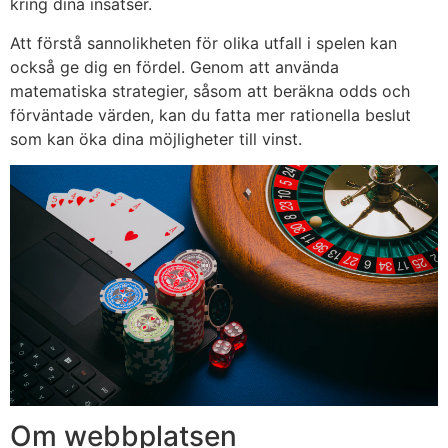
kring dina insatser.
Att förstå sannolikheten för olika utfall i spelen kan
också ge dig en fördel. Genom att använda
matematiska strategier, såsom att beräkna odds och
förväntade värden, kan du fatta mer rationella beslut
som kan öka dina möjligheter till vinst.
Om webbplatsen