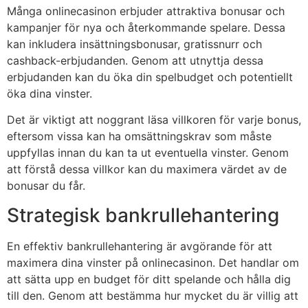
Många onlinecasinon erbjuder attraktiva bonusar och
kampanjer för nya och återkommande spelare. Dessa
kan inkludera insättningsbonusar, gratissnurr och
cashback-erbjudanden. Genom att utnyttja dessa
erbjudanden kan du öka din spelbudget och potentiellt
öka dina vinster.
Det är viktigt att noggrant läsa villkoren för varje bonus,
eftersom vissa kan ha omsättningskrav som måste
uppfyllas innan du kan ta ut eventuella vinster. Genom
att förstå dessa villkor kan du maximera värdet av de
bonusar du får.
Strategisk bankrullehantering
En effektiv bankrullehantering är avgörande för att
maximera dina vinster på onlinecasinon. Det handlar om
att sätta upp en budget för ditt spelande och hålla dig
till den. Genom att bestämma hur mycket du är villig att