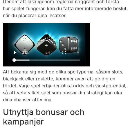
Genom att läsa igenom reglerna noggrant och förstå
hur spelet fungerar, kan du fatta mer informerade beslut
när du placerar dina insatser.
Att bekanta sig med de olika speltyperna, såsom slots,
blackjack eller roulette, kommer även att ge dig en
fördel. Varje spel erbjuder olika odds och vinstpotential,
så att veta vilket spel som passar din strategi kan öka
dina chanser att vinna.
Utnyttja bonusar och
kampanjer