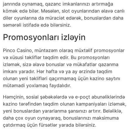
janrında oynamaq, qazanc imkanlarınızı artırmağa
kömək edə bilər. Məsələn, slot oyunlarından əlavə canlı
diler oyunlarına da müraciət edərək, bonuslardan daha
səmərəli istifadə edə bilərsiniz.
Promosyonları izləyin
Pinco Casino, müntəzəm olaraq müxtəlif promosyonlar
və xüsusi təkliflər təqdim edir. Bu promosyonları
izləmək, sizə əlavə bonuslar və mükafatlar qazanma
imkanı yaradır. Hər həftə və ya ay ərzində təqdim
olunan yeni təklifləri qaçırmamaq üçün kazino saytını
mütəmadi yoxlamaq faydalıdır.
Həmçinin, sosial şəbəkələrdə və e-poçt abunəliklərində
kazino tərəfindən təqdim olunan kampaniyaları izləmək,
yeni bonuslardan yararlanma şansınızı artırır. Beləliklə,
daha çox oyun oynayaraq, bonuslarınızı maksimuma
çatdırmaq üçün fürsətlər yarada bilərsiniz.