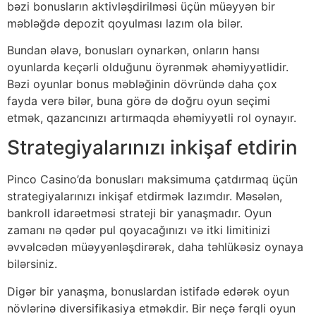
bəzi bonusların aktivləşdirilməsi üçün müəyyən bir
məbləğdə depozit qoyulması lazım ola bilər.
Bundan əlavə, bonusları oynarkən, onların hansı
oyunlarda keçərli olduğunu öyrənmək əhəmiyyətlidir.
Bəzi oyunlar bonus məbləğinin dövründə daha çox
fayda verə bilər, buna görə də doğru oyun seçimi
etmək, qazancınızı artırmaqda əhəmiyyətli rol oynayır.
Strategiyalarınızı inkişaf etdirin
Pinco Casino’da bonusları maksimuma çatdırmaq üçün
strategiyalarınızı inkişaf etdirmək lazımdır. Məsələn,
bankroll idarəetməsi strateji bir yanaşmadır. Oyun
zamanı nə qədər pul qoyacağınızı və itki limitinizi
əvvəlcədən müəyyənləşdirərək, daha təhlükəsiz oynaya
bilərsiniz.
Digər bir yanaşma, bonuslardan istifadə edərək oyun
növlərinə diversifikasiya etməkdir. Bir neçə fərqli oyun