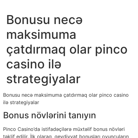
Bonusu necə
maksimuma
çatdırmaq olar pinco
casino ilə
strategiyalar
Bonusu necə maksimuma çatdırmaq olar pinco casino
ilə strategiyalar
Bonus növlərini tanıyın
Pinco Casino’da istifadəçilərə müxtəlif bonus növləri
təklif edilir. İlk olaraq, qeydiyyat bonusları oyuncuların