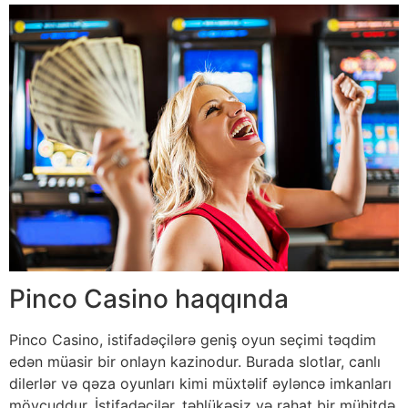
Pinco Casino haqqında
Pinco Casino, istifadəçilərə geniş oyun seçimi təqdim
edən müasir bir onlayn kazinodur. Burada slotlar, canlı
dilerlər və qəza oyunları kimi müxtəlif əyləncə imkanları
mövcuddur. İstifadəçilər, təhlükəsiz və rahat bir mühitdə