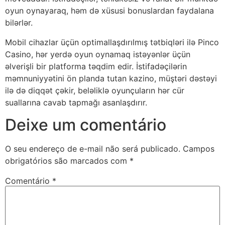
oyun oynayaraq, həm də xüsusi bonuslardan faydalana
bilərlər.
Mobil cihazlar üçün optimallaşdırılmış tətbiqləri ilə Pinco
Casino, hər yerdə oyun oynamaq istəyənlər üçün
əlverişli bir platforma təqdim edir. İstifadəçilərin
məmnuniyyətini ön planda tutan kazino, müştəri dəstəyi
ilə də diqqət çəkir, beləliklə oyunçuların hər cür
suallarına cavab tapmağı asanlaşdırır.
Deixe um comentário
O seu endereço de e-mail não será publicado.
Campos
obrigatórios são marcados com
*
Comentário
*