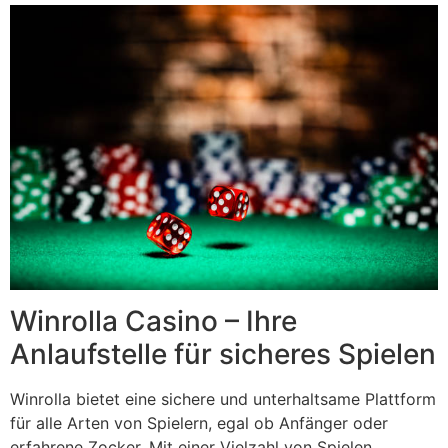
Winrolla Casino – Ihre
Anlaufstelle für sicheres Spielen
Winrolla bietet eine sichere und unterhaltsame Plattform
für alle Arten von Spielern, egal ob Anfänger oder
erfahrene Zocker. Mit einer Vielzahl von Spielen,