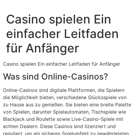
Casino spielen Ein
einfacher Leitfaden
für Anfänger
Casino spielen Ein einfacher Leitfaden für Anfänger
Was sind Online-Casinos?
Online-Casinos sind digitale Plattformen, die Spielern
die Möglichkeit bieten, verschiedene Glücksspiele von
zu Hause aus zu genießen. Sie bieten eine breite Palette
von Spielen, darunter Spielautomaten, Tischspiele wie
Blackjack und Roulette sowie Live-Casino-Spiele mit
echten Dealern. Diese Casinos sind lizenziert und
reguliert, um ein sicheres Spielumfeld zu gewährleisten.