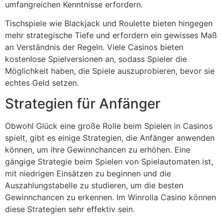
umfangreichen Kenntnisse erfordern.
Tischspiele wie Blackjack und Roulette bieten hingegen
mehr strategische Tiefe und erfordern ein gewisses Maß
an Verständnis der Regeln. Viele Casinos bieten
kostenlose Spielversionen an, sodass Spieler die
Möglichkeit haben, die Spiele auszuprobieren, bevor sie
echtes Geld setzen.
Strategien für Anfänger
Obwohl Glück eine große Rolle beim Spielen in Casinos
spielt, gibt es einige Strategien, die Anfänger anwenden
können, um ihre Gewinnchancen zu erhöhen. Eine
gängige Strategie beim Spielen von Spielautomaten ist,
mit niedrigen Einsätzen zu beginnen und die
Auszahlungstabelle zu studieren, um die besten
Gewinnchancen zu erkennen. Im Winrolla Casino können
diese Strategien sehr effektiv sein.