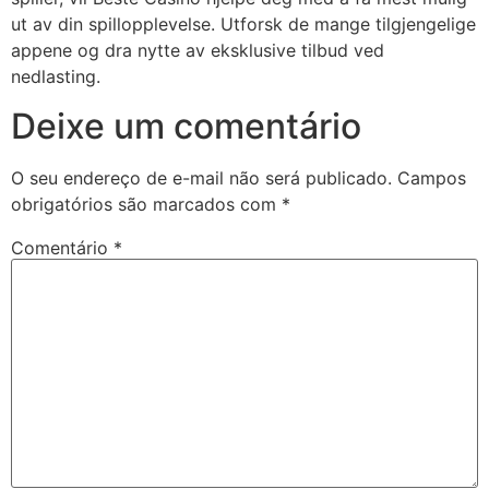
ut av din spillopplevelse. Utforsk de mange tilgjengelige
appene og dra nytte av eksklusive tilbud ved
nedlasting.
Deixe um comentário
O seu endereço de e-mail não será publicado.
Campos
obrigatórios são marcados com
*
Comentário
*