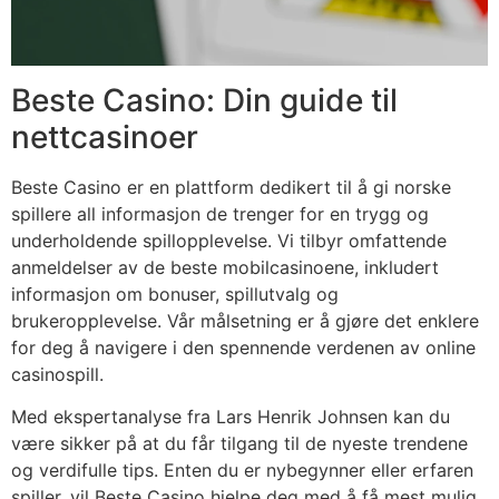
Beste Casino: Din guide til
nettcasinoer
Beste Casino er en plattform dedikert til å gi norske
spillere all informasjon de trenger for en trygg og
underholdende spillopplevelse. Vi tilbyr omfattende
anmeldelser av de beste mobilcasinoene, inkludert
informasjon om bonuser, spillutvalg og
brukeropplevelse. Vår målsetning er å gjøre det enklere
for deg å navigere i den spennende verdenen av online
casinospill.
Med ekspertanalyse fra Lars Henrik Johnsen kan du
være sikker på at du får tilgang til de nyeste trendene
og verdifulle tips. Enten du er nybegynner eller erfaren
spiller, vil Beste Casino hjelpe deg med å få mest mulig