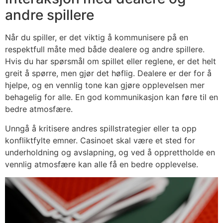
andre spillere
Når du spiller, er det viktig å kommunisere på en
respektfull måte med både dealere og andre spillere.
Hvis du har spørsmål om spillet eller reglene, er det helt
greit å spørre, men gjør det høflig. Dealere er der for å
hjelpe, og en vennlig tone kan gjøre opplevelsen mer
behagelig for alle. En god kommunikasjon kan føre til en
bedre atmosfære.
Unngå å kritisere andres spillstrategier eller ta opp
konfliktfylte emner. Casinoet skal være et sted for
underholdning og avslapning, og ved å opprettholde en
vennlig atmosfære kan alle få en bedre opplevelse.