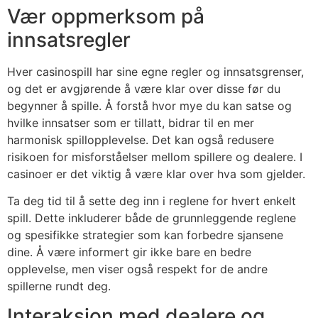
Vær oppmerksom på
innsatsregler
Hver casinospill har sine egne regler og innsatsgrenser,
og det er avgjørende å være klar over disse før du
begynner å spille. Å forstå hvor mye du kan satse og
hvilke innsatser som er tillatt, bidrar til en mer
harmonisk spillopplevelse. Det kan også redusere
risikoen for misforståelser mellom spillere og dealere. I
casinoer er det viktig å være klar over hva som gjelder.
Ta deg tid til å sette deg inn i reglene for hvert enkelt
spill. Dette inkluderer både de grunnleggende reglene
og spesifikke strategier som kan forbedre sjansene
dine. Å være informert gir ikke bare en bedre
opplevelse, men viser også respekt for de andre
spillerne rundt deg.
Interaksjon med dealere og