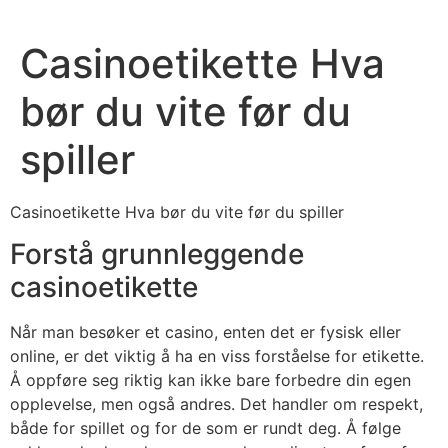
Casinoetikette Hva
bør du vite før du
spiller
Casinoetikette Hva bør du vite før du spiller
Forstå grunnleggende
casinoetikette
Når man besøker et casino, enten det er fysisk eller
online, er det viktig å ha en viss forståelse for etikette.
Å oppføre seg riktig kan ikke bare forbedre din egen
opplevelse, men også andres. Det handler om respekt,
både for spillet og for de som er rundt deg. Å følge