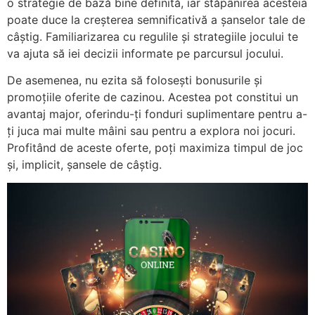
o strategie de bază bine definită, iar stăpânirea acesteia
poate duce la creșterea semnificativă a șanselor tale de
câștig. Familiarizarea cu regulile și strategiile jocului te
va ajuta să iei decizii informate pe parcursul jocului.
De asemenea, nu ezita să folosești bonusurile și
promoțiile oferite de cazinou. Acestea pot constitui un
avantaj major, oferindu-ți fonduri suplimentare pentru a-
ți juca mai multe mâini sau pentru a explora noi jocuri.
Profitând de aceste oferte, poți maximiza timpul de joc
și, implicit, șansele de câștig.