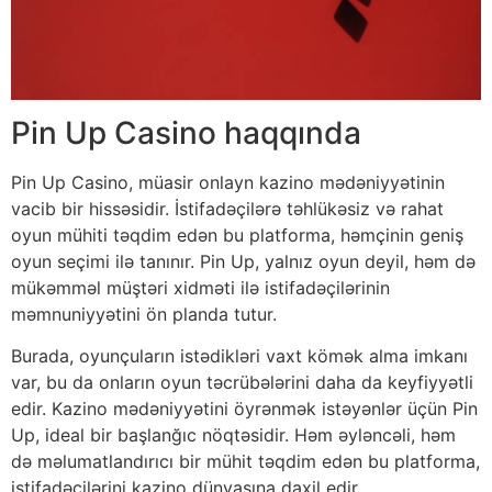
Pin Up Casino haqqında
Pin Up Casino, müasir onlayn kazino mədəniyyətinin
vacib bir hissəsidir. İstifadəçilərə təhlükəsiz və rahat
oyun mühiti təqdim edən bu platforma, həmçinin geniş
oyun seçimi ilə tanınır. Pin Up, yalnız oyun deyil, həm də
mükəmməl müştəri xidməti ilə istifadəçilərinin
məmnuniyyətini ön planda tutur.
Burada, oyunçuların istədikləri vaxt kömək alma imkanı
var, bu da onların oyun təcrübələrini daha da keyfiyyətli
edir. Kazino mədəniyyətini öyrənmək istəyənlər üçün Pin
Up, ideal bir başlanğıc nöqtəsidir. Həm əyləncəli, həm
də məlumatlandırıcı bir mühit təqdim edən bu platforma,
istifadəçilərini kazino dünyasına daxil edir.