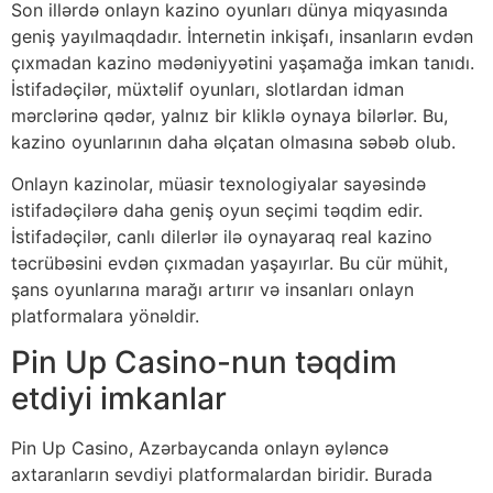
Son illərdə onlayn kazino oyunları dünya miqyasında
geniş yayılmaqdadır. İnternetin inkişafı, insanların evdən
çıxmadan kazino mədəniyyətini yaşamağa imkan tanıdı.
İstifadəçilər, müxtəlif oyunları, slotlardan idman
mərclərinə qədər, yalnız bir kliklə oynaya bilərlər. Bu,
kazino oyunlarının daha əlçatan olmasına səbəb olub.
Onlayn kazinolar, müasir texnologiyalar sayəsində
istifadəçilərə daha geniş oyun seçimi təqdim edir.
İstifadəçilər, canlı dilerlər ilə oynayaraq real kazino
təcrübəsini evdən çıxmadan yaşayırlar. Bu cür mühit,
şans oyunlarına marağı artırır və insanları onlayn
platformalara yönəldir.
Pin Up Casino-nun təqdim
etdiyi imkanlar
Pin Up Casino, Azərbaycanda onlayn əyləncə
axtaranların sevdiyi platformalardan biridir. Burada