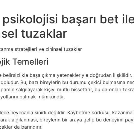
sikolojisi başarı bet i
nsel tuzaklar
anma stratejileri ve zihinsel tuzaklar
ik Temelleri
 belirsizlikle başa çıkma yetenekleriyle doğrudan ilişkilidir
oludur. Bu, bazı bireylerin bu durumu çekici bulmasına neden 
in salgılayarak kişiyi mutlu hissettirir, bu da onları tekr
 yollarını bulmak mümkündür.
dece heyecanla sınırlı değildir. Kaybetme korkusu, kazanma a
olarak algılanması, bireylerin bir araya gelip bu deneyimi p
aklar da barındırır.