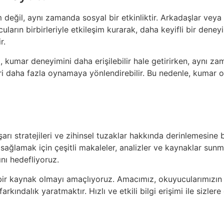
eğil, aynı zamanda sosyal bir etkinliktir. Arkadaşlar veya ai
cuların birbirleriyle etkileşim kurarak, daha keyifli bir den
r.
umar deneyimini daha erişilebilir hale getirirken, aynı zaman
i daha fazla oynamaya yönlendirebilir. Bu nedenle, kumar o
rı stratejileri ve zihinsel tuzaklar hakkında derinlemesine 
i sağlamak için çeşitli makaleler, analizler ve kaynaklar su
ını hedefliyoruz.
bir kaynak olmayı amaçlıyoruz. Amacımız, okuyucularımızın b
kındalık yaratmaktır. Hızlı ve etkili bilgi erişimi ile sizler