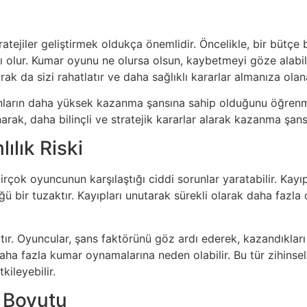
tratejiler geliştirmek oldukça önemlidir. Öncelikle, bir bütç
ı olur. Kumar oyunu ne olursa olsun, kaybetmeyi göze alabile
ak da sizi rahatlatır ve daha sağlıklı kararlar almanıza olana
unların daha yüksek kazanma şansına sahip olduğunu öğrenmek
lanarak, daha bilinçli ve stratejik kararlar alarak kazanma şansın
ılık Riski
rçok oyuncunun karşılaştığı ciddi sorunlar yaratabilir. Kayı
ğü bir tuzaktır. Kayıpları unutarak sürekli olarak daha fazl
tır. Oyuncular, şans faktörünü göz ardı ederek, kazandıkları
ha fazla kumar oynamalarına neden olabilir. Bu tür zihinsel t
ileyebilir.
 Boyutu