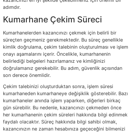
adımdır.
Kumarhane Çekim Süreci
Kumarhanelerden kazancınızı çekmek için belirli bir
süreçten geçmeniz gerekmektedir. Bu süreç genellikle
kimlik doğrulama, çekim talebinin oluşturulması ve işlem
onayı aşamalarını içerir. Öncelikle, kumarhanenin
belirlediği belgeleri hazırlamanız ve kimliğinizi
doğrulamanız gerekebilir. Bu adım, güvenlik açısından
son derece önemlidir.
Çekim talebinizi oluşturduktan sonra, işlem süresi
kumarhaneden kumarhaneye değişiklik gösterebilir. Bazı
kumarhaneler anında işlem yaparken, diğerleri birkaç
gün sürebilir. Bu nedenle, kazancınızı çekmeden önce
her kumarhanenin çekim süreleri hakkında bilgi edinmek
faydalı olacaktır. Süreç hakkında bilgi sahibi olmak,
kazancınızın ne zaman hesabınıza geçeceğini bilmenizi