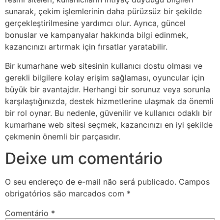
sunarak, çekim işlemlerinin daha pürüzsüz bir şekilde
gerçekleştirilmesine yardımcı olur. Ayrıca, güncel
bonuslar ve kampanyalar hakkında bilgi edinmek,
kazancınızı artırmak için fırsatlar yaratabilir.
Bir kumarhane web sitesinin kullanıcı dostu olması ve
gerekli bilgilere kolay erişim sağlaması, oyuncular için
büyük bir avantajdır. Herhangi bir sorunuz veya sorunla
karşılaştığınızda, destek hizmetlerine ulaşmak da önemli
bir rol oynar. Bu nedenle, güvenilir ve kullanıcı odaklı bir
kumarhane web sitesi seçmek, kazancınızı en iyi şekilde
çekmenin önemli bir parçasıdır.
Deixe um comentário
O seu endereço de e-mail não será publicado.
Campos
obrigatórios são marcados com
*
Comentário
*