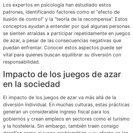
Los expertos en psicología han estudiado estos
patrones, identificando factores como el “efecto de
ilusión de control” y la “teoría de la recompensa”. Estos
conceptos ayudan a entender por qué algunas personas
se sienten atraídas a participar repetidamente en juegos
de azar, a pesar de las consecuencias negativas que
puedan enfrentar. Conocer estos aspectos puede ser
vital para quienes buscan equilibrar su diversión con
responsabilidad.
Impacto de los juegos de azar
en la sociedad
El impacto de los juegos de azar va más allá de la
diversión individual. En muchas culturas, estas prácticas
generan un considerable ingreso fiscal para los
gobiernos y crean empleos en sectores como el turismo
y la hostelería. Sin embargo, también traen consigo