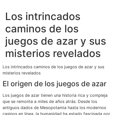
Los intrincados
caminos de los
juegos de azar y sus
misterios revelados
Los intrincados caminos de los juegos de azar y sus
misterios revelados
El origen de los juegos de azar
Los juegos de azar tienen una historia rica y compleja
que se remonta a miles de años atrás. Desde los
antiguos dados de Mesopotamia hasta los modernos
casinos en línea, la humanidad ha estado fascinada por