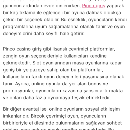
gününün ardından evde dinlenirken,
Pinco giriş
yaparak
bir kaç tıklama ile eğlenceli bir oyuna dalmak oldukça
çekici bir seçenek olabilir. Bu esneklik, oyuncuların kendi
programlarına uyum sağlamalarına olanak tanır ve oyun
deneyimlerini daha keyifli hale getirir.
Pinco casino giriş gibi lisanslı çevrimiçi platformlar,
zengin oyun seçenekleriyle kullanıcıları kendine
çekmektedir. Slot oyunlarından masa oyunlarına kadar
geniş bir yelpazeye sahip olan bu platformlar,
kullanıcıların farklı oyun deneyimleri yaşamasına olanak
tanır. Ayrıca, online oyunlarda yer alan bonus ve
promosyonlar, oyuncuların kazanma şansını artırmakta
ve onları daha fazla oynamaya teşvik etmektedir.
Bir diğer avantaj ise, online oyunların sosyal etkileşim
imkanlarıdır. Birçok çevrimiçi oyun, oyuncuların
birbirleriyle etkileşimde bulunmalarını sağlayan sohbet
odaları veya çok oyunculu modlar sunmaktadır. Bu