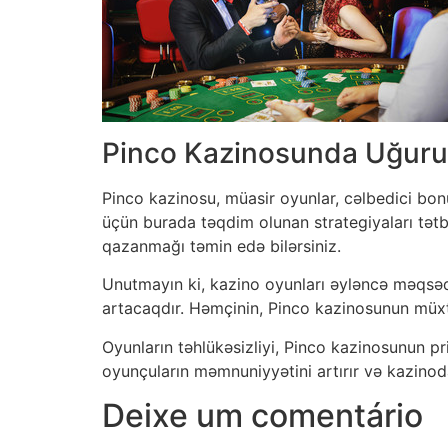
Pinco Kazinosunda Uğurun
Pinco kazinosu, müasir oyunlar, cəlbedici bonu
üçün burada təqdim olunan strategiyaları tətb
qazanmağı təmin edə bilərsiniz.
Unutmayın ki, kazino oyunları əyləncə məqsəd
artacaqdır. Həmçinin, Pinco kazinosunun müxt
Oyunların təhlükəsizliyi, Pinco kazinosunun prio
oyunçuların məmnuniyyətini artırır və kazino
Deixe um comentário