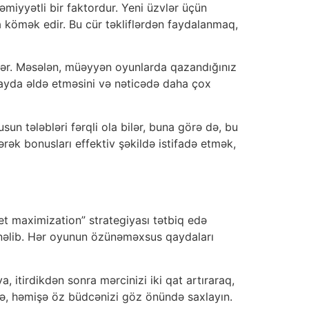
iyyətli bir faktordur. Yeni üzvlər üçün
a kömək edir. Bu cür təkliflərdən faydalanmaq,
lər. Məsələn, müəyyən oyunlarda qazandığınız
x fayda əldə etməsini və nəticədə daha çox
un tələbləri fərqli ola bilər, buna görə də, bu
rək bonusları effektiv şəkildə istifadə etmək,
t maximization” strategiyası tətbiq edə
nəlib. Hər oyunun özünəməxsus qaydaları
a, itirdikdən sonra mərcinizi iki qat artıraraq,
 də, həmişə öz büdcənizi göz önündə saxlayın.