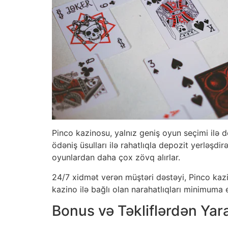
Pinco kazinosu, yalnız geniş oyun seçimi ilə dey
ödəniş üsulları ilə rahatlıqla depozit yerləşdirə
oyunlardan daha çox zövq alırlar.
24/7 xidmət verən müştəri dəstəyi, Pinco kazinos
kazino ilə bağlı olan narahatlıqları minimuma 
Bonus və Təkliflərdən Ya