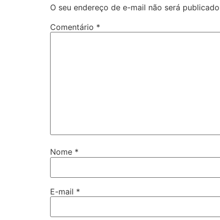
O seu endereço de e-mail não será publicado
Comentário
*
Nome
*
E-mail
*