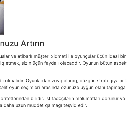
uzu Artırın
slar və etibarlı müştəri xidməti ilə oyunçular üçün ideal bi
iq etmək, sizin üçün faydalı olacaqdır. Oyunun bütün aspek
li olmalıdır. Oyunlardan zövq alaraq, düzgün strategiyalar 
əlif oyun seçimləri arasında özünüzə uyğun olanı tapmağa ç
ritetlərindən biridir. İstifadəçilərin məlumatları qorunur və 
da daha uzun müddət qalmağı təşviq edir.