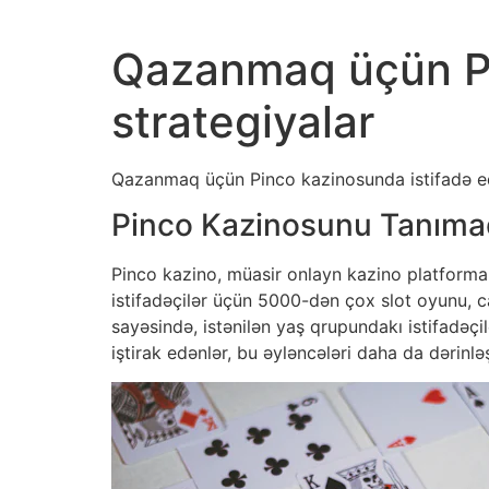
Qazanmaq üçün Pin
strategiyalar
Qazanmaq üçün Pinco kazinosunda istifadə edə
Pinco Kazinosunu Tanıma
Pinco kazino, müasir onlayn kazino platformal
istifadəçilər üçün 5000-dən çox slot oyunu, can
sayəsində, istənilən yaş qrupundakı istifadəçil
iştirak edənlər, bu əyləncələri daha da dərinləş