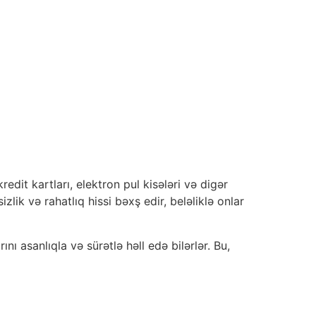
redit kartları, elektron pul kisələri və digər
izlik və rahatlıq hissi bəxş edir, beləliklə onlar
nı asanlıqla və sürətlə həll edə bilərlər. Bu,