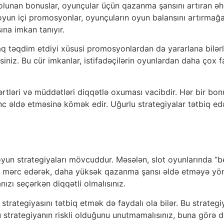
nan bonuslar, oyunçular üçün qazanma şansını artıran əhəm
 oyun içi promosyonlar, oyunçuların oyun balansını artırmağ
na imkan tanıyır.
q təqdim etdiyi xüsusi promosyonlardan da yararlana bilər
ərsiniz. Bu cür imkanlar, istifadəçilərin oyunlardan daha ço
ləri və müddətləri diqqətlə oxuması vacibdir. Hər bir bonus
c əldə etməsinə kömək edir. Uğurlu strategiyalar tətbiq edə
n strategiyaları mövcuddur. Məsələn, slot oyunlarında “be
də mərc edərək, daha yüksək qazanma şansı əldə etməyə yö
ızı seçərkən diqqətli olmalısınız.
strategiyasını tətbiq etmək də faydalı ola bilər. Bu strategiy
bu strategiyanın riskli olduğunu unutmamalısınız, buna görə