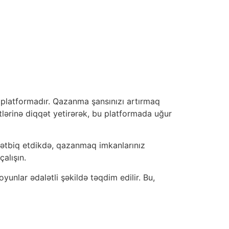
r platformadır. Qazanma şansınızı artırmaq
tlərinə diqqət yetirərək, bu platformada uğur
tətbiq etdikdə, qazanmaq imkanlarınız
alışın.
oyunlar ədalətli şəkildə təqdim edilir. Bu,