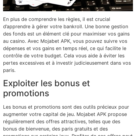
En plus de comprendre les règles, il est crucial
d’apprendre à gérer votre bankroll. Une bonne gestion
des fonds est un élément clé pour maximiser vos gains
au casino. Avec Mojabet APK, vous pouvez suivre vos
dépenses et vos gains en temps réel, ce qui facilite le
contrôle de votre budget. Cela vous aide à éviter les
pertes excessives et à investir judicieusement dans vos
paris.
Exploiter les bonus et
promotions
Les bonus et promotions sont des outils précieux pour
augmenter votre capital de jeu. Mojabet APK propose
régulièrement des offres attractives, telles que des
bonus de bienvenue, des paris gratuits et des
promotions sur certains jeux. Profiter de ces offres peut