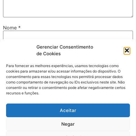
Nome
*
Gerenciar Consentimento
E-mail
*
de Cookies
Para fornecer as melhores experiências, usamos tecnologias como
cookies para armazenar e/ou acessar informações do dispositivo. O
Site
consentimento para essas tecnologias nos permitirá processar dados
como comportamento de navegação ou IDs exclusivos neste site. Não
consentir ou retirar o consentimento pode afetar negativamente certos
recursos e funções.
Salvar meus dados neste navegador para a próxima vez
Aceitar
que eu comentar.
Negar