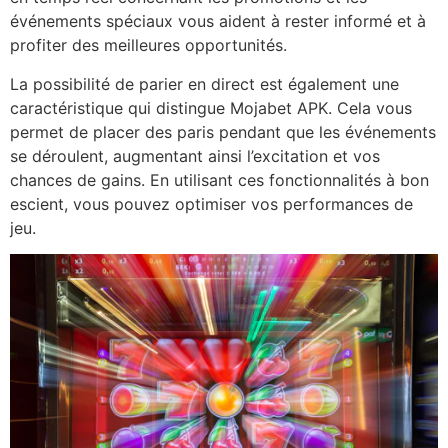
événements spéciaux vous aident à rester informé et à
profiter des meilleures opportunités.
La possibilité de parier en direct est également une
caractéristique qui distingue Mojabet APK. Cela vous
permet de placer des paris pendant que les événements
se déroulent, augmentant ainsi l’excitation et vos
chances de gains. En utilisant ces fonctionnalités à bon
escient, vous pouvez optimiser vos performances de
jeu.