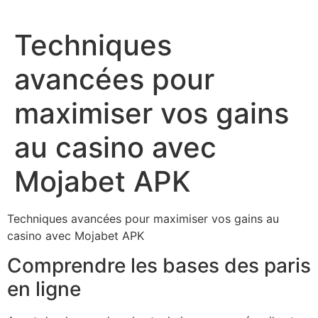
Techniques
avancées pour
maximiser vos gains
au casino avec
Mojabet APK
Techniques avancées pour maximiser vos gains au
casino avec Mojabet APK
Comprendre les bases des paris
en ligne