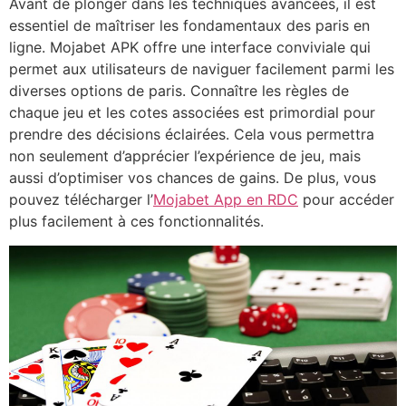
Avant de plonger dans les techniques avancées, il est
essentiel de maîtriser les fondamentaux des paris en
ligne. Mojabet APK offre une interface conviviale qui
permet aux utilisateurs de naviguer facilement parmi les
diverses options de paris. Connaître les règles de
chaque jeu et les cotes associées est primordial pour
prendre des décisions éclairées. Cela vous permettra
non seulement d’apprécier l’expérience de jeu, mais
aussi d’optimiser vos chances de gains. De plus, vous
pouvez télécharger l’
Mojabet App en RDC
pour accéder
plus facilement à ces fonctionnalités.