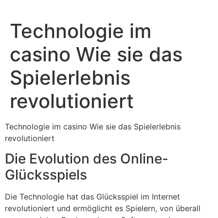
Technologie im
casino Wie sie das
Spielerlebnis
revolutioniert
Technologie im casino Wie sie das Spielerlebnis
revolutioniert
Die Evolution des Online-
Glücksspiels
Die Technologie hat das Glücksspiel im Internet
revolutioniert und ermöglicht es Spielern, von überall