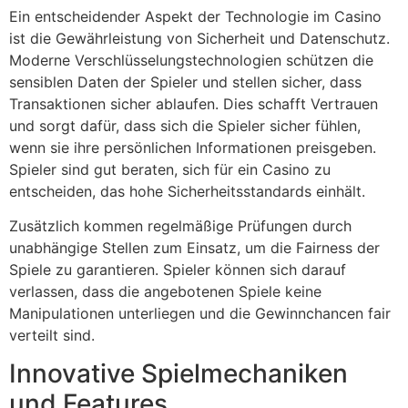
Ein entscheidender Aspekt der Technologie im Casino
ist die Gewährleistung von Sicherheit und Datenschutz.
Moderne Verschlüsselungstechnologien schützen die
sensiblen Daten der Spieler und stellen sicher, dass
Transaktionen sicher ablaufen. Dies schafft Vertrauen
und sorgt dafür, dass sich die Spieler sicher fühlen,
wenn sie ihre persönlichen Informationen preisgeben.
Spieler sind gut beraten, sich für ein Casino zu
entscheiden, das hohe Sicherheitsstandards einhält.
Zusätzlich kommen regelmäßige Prüfungen durch
unabhängige Stellen zum Einsatz, um die Fairness der
Spiele zu garantieren. Spieler können sich darauf
verlassen, dass die angebotenen Spiele keine
Manipulationen unterliegen und die Gewinnchancen fair
verteilt sind.
Innovative Spielmechaniken
und Features