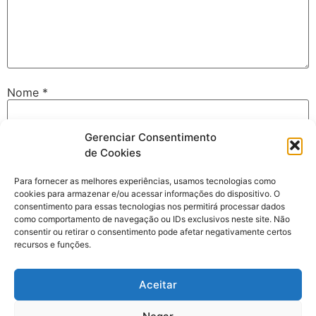
Nome
*
Gerenciar Consentimento
E-mail
*
de Cookies
Para fornecer as melhores experiências, usamos tecnologias como
cookies para armazenar e/ou acessar informações do dispositivo. O
Site
consentimento para essas tecnologias nos permitirá processar dados
como comportamento de navegação ou IDs exclusivos neste site. Não
consentir ou retirar o consentimento pode afetar negativamente certos
recursos e funções.
Salvar meus dados neste navegador para a próxima vez
Aceitar
que eu comentar.