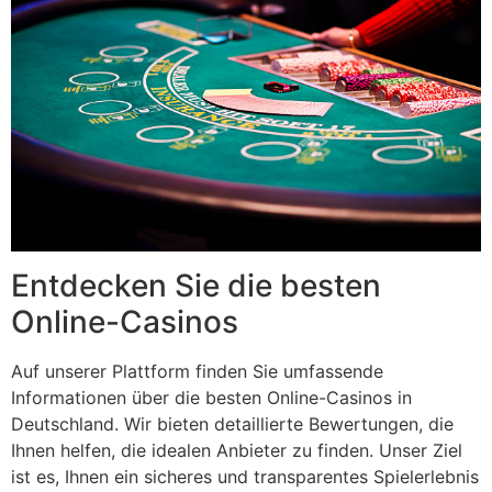
Entdecken Sie die besten
Online-Casinos
Auf unserer Plattform finden Sie umfassende
Informationen über die besten Online-Casinos in
Deutschland. Wir bieten detaillierte Bewertungen, die
Ihnen helfen, die idealen Anbieter zu finden. Unser Ziel
ist es, Ihnen ein sicheres und transparentes Spielerlebnis