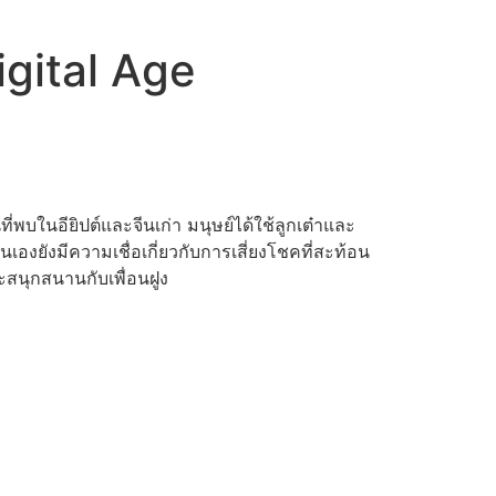
igital Age
ในอียิปต์และจีนเก่า มนุษย์ได้ใช้ลูกเต๋าและ
องยังมีความเชื่อเกี่ยวกับการเสี่ยงโชคที่สะท้อน
สนุกสนานกับเพื่อนฝูง