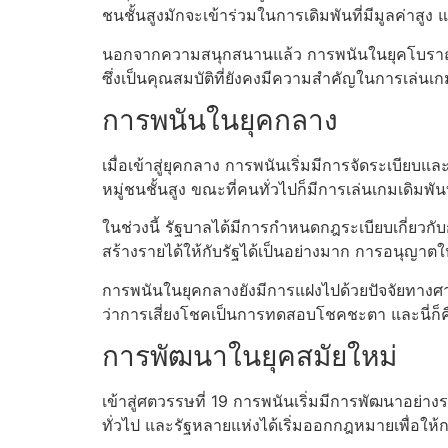
ชนชั้นสูงมักจะเข้าร่วมในการเดิมพันที่มีมูลค่าสู
นอกจากความสนุกสนานแล้ว การพนันในยุคโบราณย
ซึ่งเป็นคุณสมบัติที่ยังคงมีความสำคัญในการเล่นเก
การพนันในยุคกลาง
เมื่อเข้าสู่ยุคกลาง การพนันเริ่มมีการจัดระเบีย
หมู่ชนชั้นสูง ขณะที่คนทั่วไปก็มีการเล่นเกมเดิมพั
ในช่วงนี้ รัฐบาลได้มีการกำหนดกฎระเบียบเกี่ยวก
สร้างรายได้ให้กับรัฐได้เป็นอย่างมาก การอนุญาต
การพนันในยุคกลางยังมีการแฝงไปด้วยปัจจัยทางศา
ว่าการเสี่ยงโชคเป็นการทดสอบโชคชะตา และนี่ก็คือจ
การพัฒนาในยุคสมัยใหม่
เข้าสู่ศตวรรษที่ 19 การพนันเริ่มมีการพัฒนาอย่า
ทั่วไป และรัฐหลายแห่งได้เริ่มออกกฎหมายเพื่อให