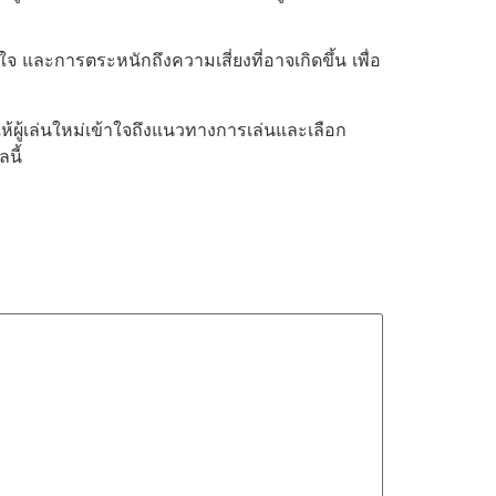
ใจ และการตระหนักถึงความเสี่ยงที่อาจเกิดขึ้น เพื่อ
ห้ผู้เล่นใหม่เข้าใจถึงแนวทางการเล่นและเลือก
นี้