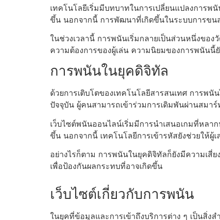
เทคโนโลยีเริ่มมีบทบาทในการเปลี่ยนแปลงการพนั
ขึ้น นอกจากนี้ การพัฒนาที่เกิดขึ้นในระบบการขนส่ง
ในช่วงเวลานี้ การพนันเริ่มกลายเป็นส่วนหนึ่งข
ความต้องการของผู้เล่น ความนิยมของการพนันนี้ยั
การพนันในยุคดิจิทัล
ด้วยการเติบโตของเทคโนโลยีสารสนเทศ การพนันได้เข้
ปัจจุบัน ผู้คนสามารถเข้าร่วมการเดิมพันผ่านสมาร
เว็บไซต์พนันออนไลน์เริ่มมีการนำเสนอเกมที่หลาก
ขึ้น นอกจากนี้ เทคโนโลยีการเข้ารหัสยังช่วยให้ผู้
อย่างไรก็ตาม การพนันในยุคดิจิทัลก็ยังมีความเสี่ย
เพื่อป้องกันผลกระทบที่อาจเกิดขึ้น
เว็บไซต์เกี่ยวกับการพนัน
ในยุคที่ข้อมูลและการเข้าถึงบริการต่าง ๆ เป็นสิ่งส