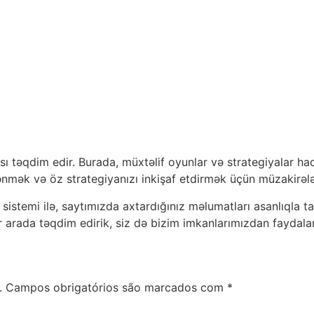
 təqdim edir. Burada, müxtəlif oyunlar və strategiyalar haq
ənmək və öz strategiyanızı inkişaf etdirmək üçün müzakirəl
a sistemi ilə, saytımızda axtardığınız məlumatları asanlıqla 
 arada təqdim edirik, siz də bizim imkanlarımızdan faydala
.
Campos obrigatórios são marcados com
*