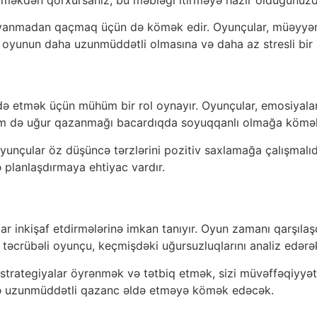
anmadan qaçmaq üçün də kömək edir. Oyunçular, müəyyən bi
ə oyunun daha uzunmüddətli olmasına və daha az stresli bir
də etmək üçün mühüm bir rol oynayır. Oyunçular, emosiyaları
 həm də uğur qazanmağı bacardıqda soyuqqanlı olmağa kömək
nçular öz düşüncə tərzlərini pozitiv saxlamağa çalışmalıdı
 planlaşdırmaya ehtiyac vardır.
ar inkişaf etdirmələrinə imkan tanıyır. Oyun zamanı qarşılaşd
crübəli oyunçu, keçmişdəki uğursuzluqlarını analiz edərək, 
 strategiyalar öyrənmək və tətbiq etmək, sizi müvəffəqiyyə
sizə uzunmüddətli qazanc əldə etməyə kömək edəcək.