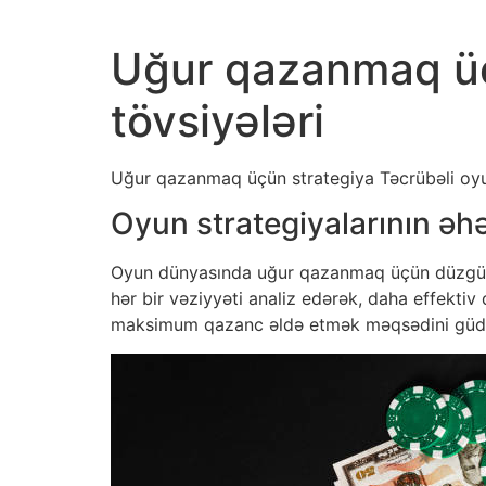
Uğur qazanmaq üçü
tövsiyələri
Uğur qazanmaq üçün strategiya Təcrübəli oyun
Oyun strategiyalarının əh
Oyun dünyasında uğur qazanmaq üçün düzgün st
hər bir vəziyyəti analiz edərək, daha effektiv
maksimum qazanc əldə etmək məqsədini güd