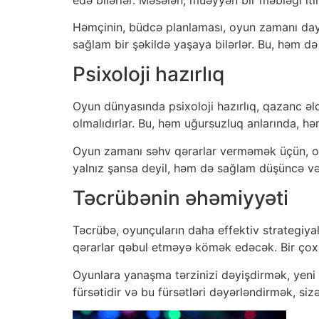
Həmçinin, büdcə planlaması, oyun zamanı day
sağlam bir şəkildə yaşaya bilərlər. Bu, həm d
Psixoloji hazırlıq
Oyun dünyasında psixoloji hazırlıq, qazanc əl
olmalıdırlar. Bu, həm uğursuzluq anlarında,
Oyun zamanı səhv qərarlar verməmək üçün, oyu
yalnız şansa deyil, həm də sağlam düşüncə və
Təcrübənin əhəmiyyəti
Təcrübə, oyunçuların daha effektiv strategiyal
qərarlar qəbul etməyə kömək edəcək. Bir çox tə
Oyunlara yanaşma tərzinizi dəyişdirmək, yeni
fürsətidir və bu fürsətləri dəyərləndirmək, 