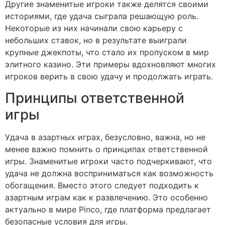
Другие знаменитые игроки также делятся своими
историями, где удача сыграла решающую роль.
Некоторые из них начинали свою карьеру с
небольших ставок, но в результате выиграли
крупные джекпоты, что стало их пропуском в мир
элитного казино. Эти примеры вдохновляют многих
игроков верить в свою удачу и продолжать играть.
Принципы ответственной
игры
Удача в азартных играх, безусловно, важна, но не
менее важно помнить о принципах ответственной
игры. Знаменитые игроки часто подчеркивают, что
удача не должна восприниматься как возможность
обогащения. Вместо этого следует подходить к
азартным играм как к развлечению. Это особенно
актуально в мире Pinco, где платформа предлагает
безопасные условия для игры.