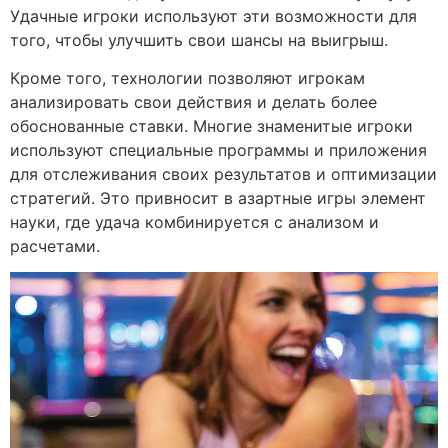
Удачные игроки используют эти возможности для
того, чтобы улучшить свои шансы на выигрыш.
Кроме того, технологии позволяют игрокам
анализировать свои действия и делать более
обоснованные ставки. Многие знаменитые игроки
используют специальные программы и приложения
для отслеживания своих результатов и оптимизации
стратегий. Это привносит в азартные игры элемент
науки, где удача комбинируется с анализом и
расчетами.