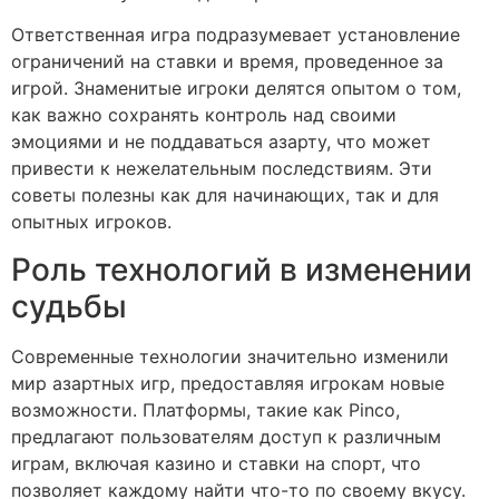
Ответственная игра подразумевает установление
ограничений на ставки и время, проведенное за
игрой. Знаменитые игроки делятся опытом о том,
как важно сохранять контроль над своими
эмоциями и не поддаваться азарту, что может
привести к нежелательным последствиям. Эти
советы полезны как для начинающих, так и для
опытных игроков.
Роль технологий в изменении
судьбы
Современные технологии значительно изменили
мир азартных игр, предоставляя игрокам новые
возможности. Платформы, такие как Pinco,
предлагают пользователям доступ к различным
играм, включая казино и ставки на спорт, что
позволяет каждому найти что-то по своему вкусу.