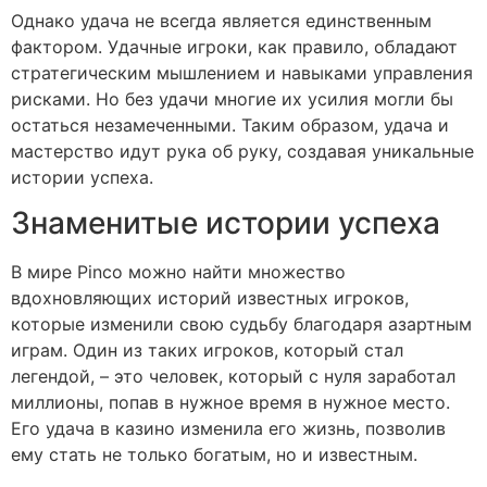
Однако удача не всегда является единственным
фактором. Удачные игроки, как правило, обладают
стратегическим мышлением и навыками управления
рисками. Но без удачи многие их усилия могли бы
остаться незамеченными. Таким образом, удача и
мастерство идут рука об руку, создавая уникальные
истории успеха.
Знаменитые истории успеха
В мире Pinco можно найти множество
вдохновляющих историй известных игроков,
которые изменили свою судьбу благодаря азартным
играм. Один из таких игроков, который стал
легендой, – это человек, который с нуля заработал
миллионы, попав в нужное время в нужное место.
Его удача в казино изменила его жизнь, позволив
ему стать не только богатым, но и известным.